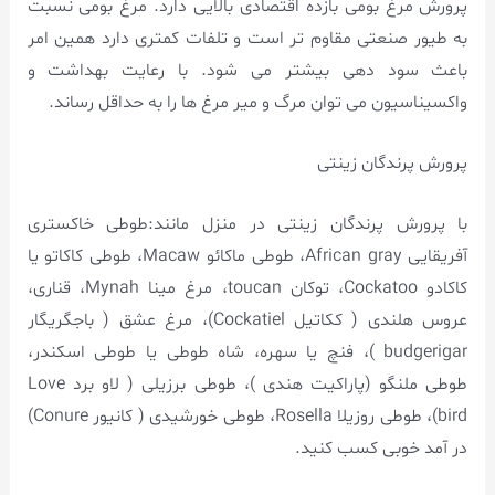
پرورش مرغ بومی بازده اقتصادی بالایی دارد. مرغ بومی نسبت
به طیور صنعتی مقاوم تر است و تلفات کمتری دارد همین امر
باعث سود دهی بیشتر می شود. با رعایت بهداشت و
واکسیناسیون می توان مرگ و میر مرغ ها را به حداقل رساند.
پرورش پرندگان زینتی
با پرورش پرندگان زینتی در منزل مانند:طوطی خاکستری
آفریقایی African gray، طوطی ماکائو Macaw، طوطی کاکاتو یا
کاکادو Cockatoo، توکان toucan، مرغ مینا Mynah، قناری،
عروس هلندی ( ککاتیل Cockatiel)، مرغ عشق ( باجگریگار
budgerigar )، فنچ یا سهره، شاه طوطی یا طوطی اسکندر،
طوطی ملنگو (پاراکیت هندی )، طوطی برزیلی ( لاو برد Love
bird)، طوطی روزیلا Rosella، طوطی خورشیدی ( کانیور Conure)
در آمد خوبی کسب کنید.