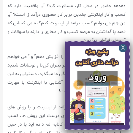
دغدغه حضور در محل کار، مسافرت کرد؟ آیا واقعیت دارد که
کسب و کار اینترنتی چندین برابر کار حضوری درآمد زا است؟ آیا
من هم می توانم کسب درآمد از اینترنت کنم؟ تمامی کسانی که
قصد پا گذاشتن به عرصه کسب و کار مجازی را دارند با سوالات و
آرزوهای فرآوان درگیرند.
دو آرزوی ” من می خواهم درآمدم را افزایش دهم” و ” می خواهم
درآمدم را در آینده تضمین کنم” در بحران کرونا و نوسانات شدید
اقتصادی، تقریبا از دل و ذهن همگی ما میگذرد، دستیابی به این
دو آرزو حتی برای مبتدیانی که آشنایی با اینترنت یا مهارت
خاصی ندارند، هم ممکن شده است!
مرحله به مرحله رازهای کسب درآمد از اینترنت را با روش های
گیرا، فاش می کنیم. شما با اجرای درست این روش ها، کسب
درآمد اینترنتی را در حالیکه روی کاناپه لم داده اید یا در حین